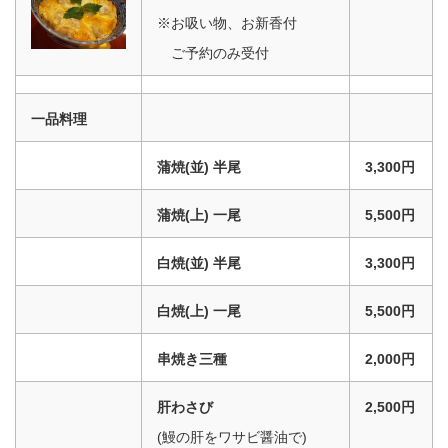
※お吸い物、お新香付
ご予約のみ受付
一品料理
蒲焼(並) 半尾
3,300円
蒲焼(上) 一尾
5,500円
白焼(並) 半尾
3,300円
白焼(上) 一尾
5,500円
串焼き三種
2,000円
肝わさび
2,500円
(鰻の肝をワサビ醤油で)